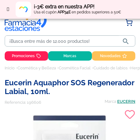
Regístrate
y obtén
puntos
por tus compras
¡-3€ extra en nuestra APP!
Usa el cupón
APP34E
en pedidos superiores a 50€

Promociones
Marcas
Novedades
Inicio
Cosmética y Belleza
Cosmética Facial
Cuidado de labios
Herp
Eucerin Aquaphor SOS Regenerador
Labial, 10ml.
Marca
EUCERIN
Referencia:
196606