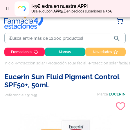
Regístrate
y obtén
puntos
por tus compras
¡-3€ extra en nuestra APP!
Usa el cupón
APP34E
en pedidos superiores a 50€

Promociones
Marcas
Novedades
Inicio
Protección solar
Protección solar facial
Protección solar facial
Eucerin Sun Fluid Pigment Control
SPF50+, 50ml.
Marca
EUCERIN
Referencia:
191045