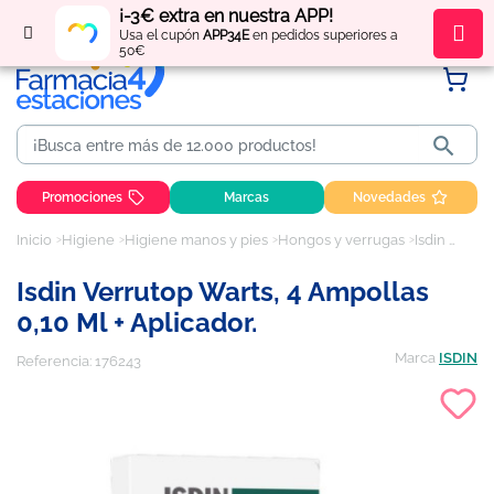
¡-3€ extra en nuestra APP!
Regístrate
y obtén
puntos
por tus compras
Usa el cupón
APP34E
en pedidos superiores a
50€

Promociones
Marcas
Novedades
Inicio
Higiene
Higiene manos y pies
Hongos y verrugas
Isdin Verrutop Warts, 4 Ampollas 0,10 ml + Aplicador.
Isdin Verrutop Warts, 4 Ampollas
0,10 Ml + Aplicador.
Marca
ISDIN
Referencia:
176243