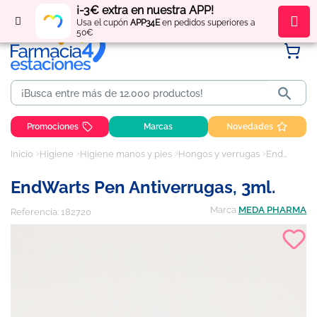
¡-3€ extra en nuestra APP!
Regístrate
y obtén
puntos
por tus compras
Usa el cupón
APP34E
en pedidos superiores a
50€

Promociones
Marcas
Novedades
Inicio
Higiene
Higiene manos y pies
Hongos y verrugas
EndWarts Pen Antiverrugas, 3ml.
EndWarts Pen Antiverrugas, 3ml.
Marca
MEDA PHARMA
Referencia:
182720