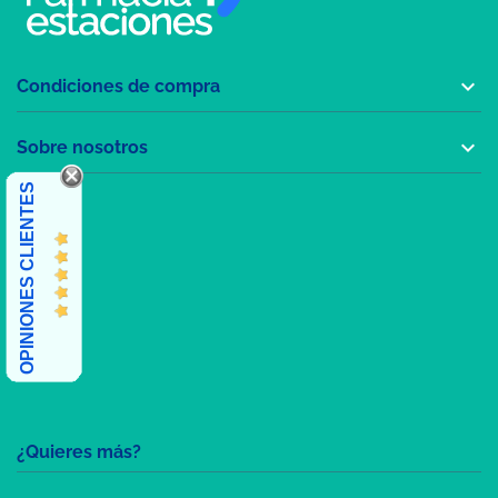

Condiciones de compra

Sobre nosotros
OPINIONES CLIENTES
¿Quieres más?