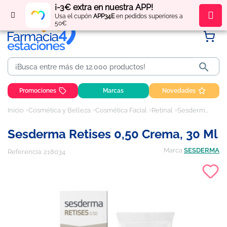
¡-3€ extra en nuestra APP!
Regístrate
y obtén
puntos
por tus compras
Usa el cupón
APP34E
en pedidos superiores a
50€

Promociones
Marcas
Novedades
Inicio
Cosmética y Belleza
Cosmética Facial
Retinal
Sesderma Retises 0,50 crema, 30 ml
Sesderma Retises 0,50 Crema, 30 Ml
Marca
SESDERMA
Referencia:
218034