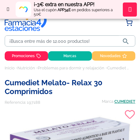
¡-3€ extra en nuestra APP!
Regístrate
y obtén
puntos
por tus compras
Usa el cupón
APP34E
en pedidos superiores a
50€

Promociones
Marcas
Novedades
Inicio
Nutrición
Problemas para dormir y relajación
Cumediet Melato- Relax 30 comprimidos
Cumediet Melato- Relax 30
Comprimidos
Marca
CUMEDIET
Referencia:
197188