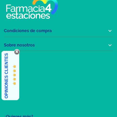

Condiciones de compra

Sobre nosotros
OPINIONES CLIENTES
¿Quieres más?