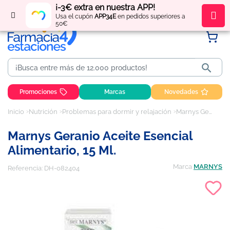
¡-3€ extra en nuestra APP!
Regístrate
y obtén
puntos
por tus compras
Usa el cupón
APP34E
en pedidos superiores a
50€

Promociones
Marcas
Novedades
Inicio
Nutrición
Problemas para dormir y relajación
Marnys Geranio Aceite Esencial Alimentario, 15 ml.
Marnys Geranio Aceite Esencial
Alimentario, 15 Ml.
Marca
MARNYS
Referencia:
DH-082404