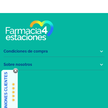

Condiciones de compra

Sobre nosotros
OPINIONES CLIENTES