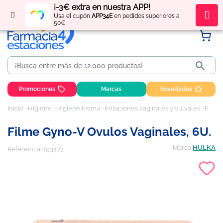
¡-3€ extra en nuestra APP!
Regístrate
y obtén
puntos
por tus compras
Usa el cupón
APP34E
en pedidos superiores a
50€

Promociones
Marcas
Novedades
Inicio
Higiene
Higiene Íntima
Irritaciones vaginales y vulvales
Filme Gyno-V Ovulos Vaginales, 6U.
Filme Gyno-V Ovulos Vaginales, 6U.
Marca
HULKA
Referencia:
193477