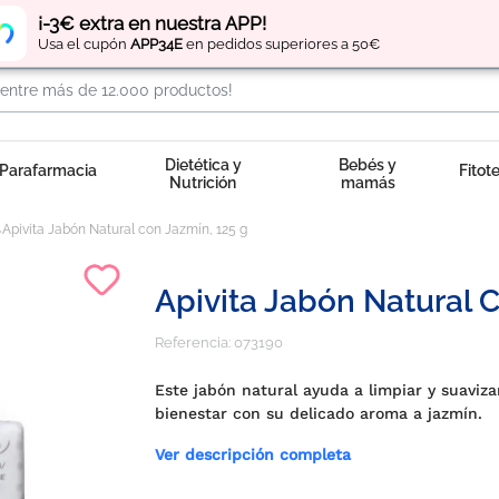
Regístrate
y obtén
puntos
por tus compras
¡-3€ extra en nuestra APP!
Usa el cupón
APP34E
en pedidos superiores a 50€
Dietética y
Bebés y
Parafarmacia
Fitot
Nutrición
mamás
Apivita Jabón Natural con Jazmín, 125 g
Apivita Jabón Natural 
Referencia:
073190
Este jabón natural ayuda a limpiar y suaviza
bienestar con su delicado aroma a jazmín.
Ver descripción completa