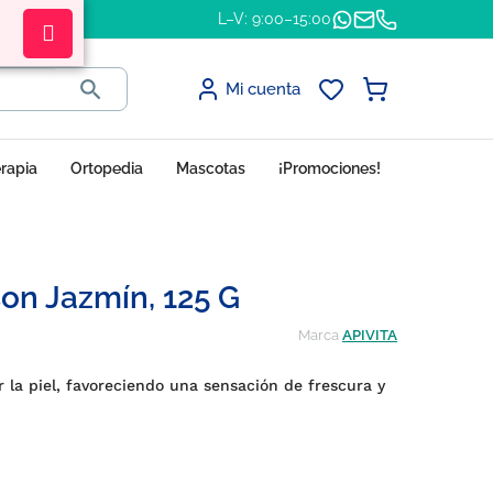
L–V: 9:00–15:00

Mi cuenta
erapia
Ortopedia
Mascotas
¡Promociones!
Con Jazmín, 125 G
Marca
APIVITA
r la piel, favoreciendo una sensación de frescura y