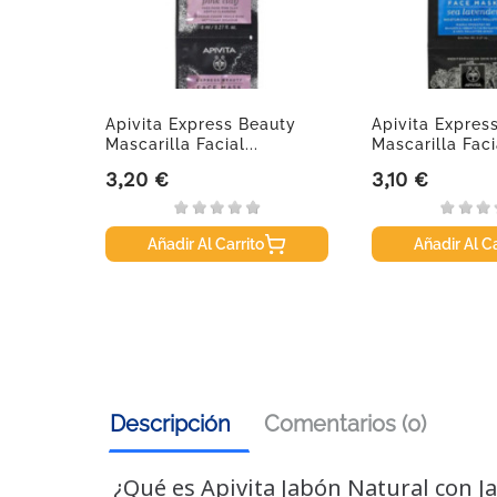
sa
Apivita Express Beauty
Apivita Expres
4 G
Mascarilla Facial...
Mascarilla Facia
3,20 €
3,10 €
Precio
Precio
Añadir Al Carrito
Añadir Al Ca
Descripción
Comentarios (0)
¿Qué es Apivita Jabón Natural con J