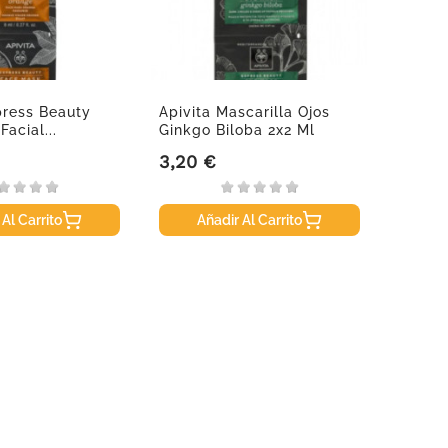
press Beauty
Apivita Mascarilla Ojos
Apivit
Facial...
Ginkgo Biloba 2x2 Ml
Arcill
3,20 €
3,20 
Precio
Precio
 Al Carrito
Añadir Al Carrito
A