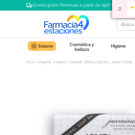
¡Envíos gratis Península a partir de 65€!
Cosmética y
Solares
Higiene
belleza
Inicio
Higiene
Higiene Corporal
Baño y ducha
Jabón sólido