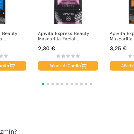
s Beauty
Apivita Express Beauty
Apivita Ex
l...
Mascarilla Facial...
Mascarilla 
2,30 €
3,25 €
Precio
Precio
rrito
Añadir Al Carrito
Añadir
azmín?