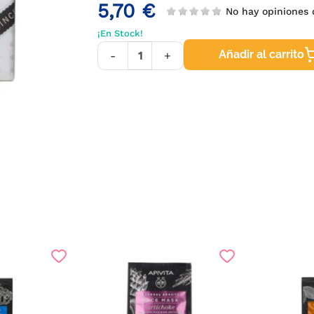
5,70 €
No hay opinione
¡En Stock!
Añadir al carrito
-
+