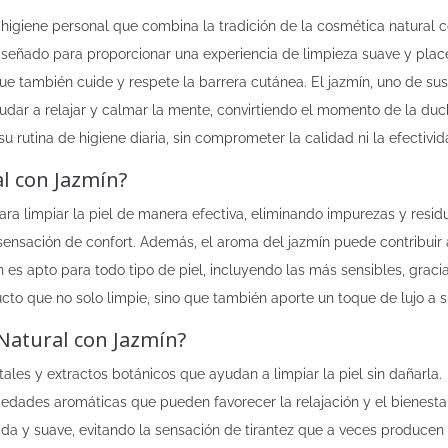
igiene personal que combina la tradición de la cosmética natural con
diseñado para proporcionar una experiencia de limpieza suave y plac
que también cuide y respete la barrera cutánea. El jazmín, uno de s
r a relajar y calmar la mente, convirtiendo el momento de la ducha
 rutina de higiene diaria, sin comprometer la calidad ni la efectivid
al con Jazmín?
ra limpiar la piel de manera efectiva, eliminando impurezas y residu
 sensación de confort. Además, el aroma del jazmín puede contribuir 
n es apto para todo tipo de piel, incluyendo las más sensibles, graci
to que no solo limpie, sino que también aporte un toque de lujo a s
 Natural con Jazmín?
les y extractos botánicos que ayudan a limpiar la piel sin dañarla.
iedades aromáticas que pueden favorecer la relajación y el bienesta
da y suave, evitando la sensación de tirantez que a veces producen 