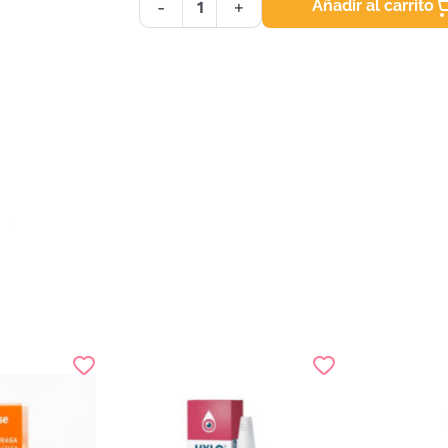
Añadir al carrito
-
+