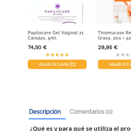
00ml.
Papilocare Gel Vaginal 21
Thiomucase Re
Cánulas, 5ml.
Grasa, 200 + 50
74,50 €
29,95 €
Precio
Precio
Añadir Al Carrito
Añadir Al Ca
Descripción
Comentarios (0)
¿Qué es y para qué se utiliza el pr