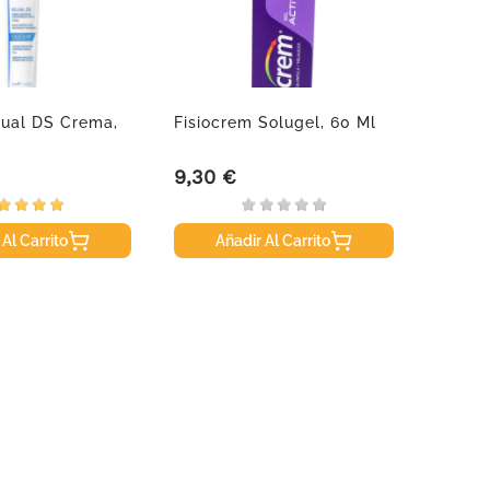
lual DS Crema,
Fisiocrem Solugel, 60 Ml
Pilexi
500ml
9,30 €
16,50
Precio
Precio
 Al Carrito
Añadir Al Carrito
A