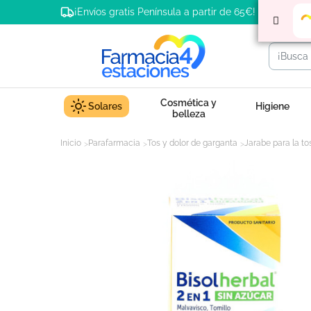
¡Envíos gratis Península a partir de 65€!
Cosmética y
Solares
Higiene
belleza
Inicio
Parafarmacia
Tos y dolor de garganta
Jarabe para la to