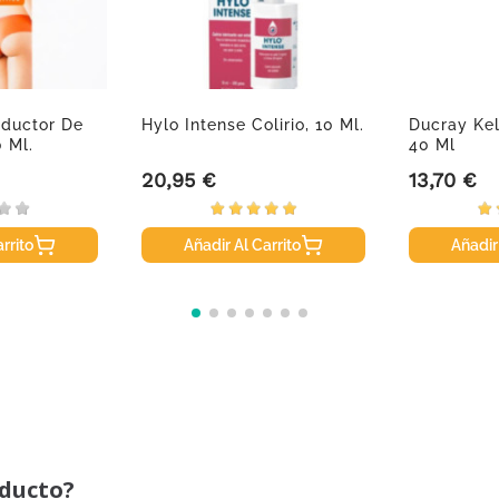
ductor De
Hylo Intense Colirio, 10 Ml.
Ducray Ke
 Ml.
40 Ml
20,95 €
13,70 €
Precio
Precio
rrito
Añadir Al Carrito
Añadir
oducto?