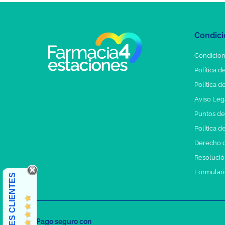
Condici
Condicion
Política d
Política d
Aviso Leg
Puntos d
Política d
Derecho d
Resolución
Formulari
OPINIONES CLIENTES
Pago seguro con