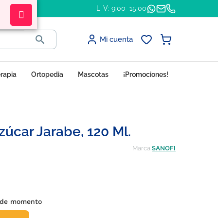
L–V: 9:00–15:00

Mi cuenta
erapia
Ortopedia
Mascotas
¡Promociones!
zúcar Jarabe, 120 Ml.
Marca
SANOFI
s de momento