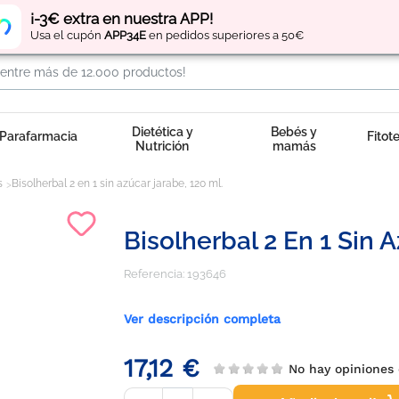
Regístrate
y obtén
puntos
por tus compras
¡-3€ extra en nuestra APP!
Usa el cupón
APP34E
en pedidos superiores a 50€
Dietética y
Bebés y
Parafarmacia
Fitot
Nutrición
mamás
s
Bisolherbal 2 en 1 sin azúcar jarabe, 120 ml.
Bisolherbal 2 En 1 Sin A
Referencia:
193646
Ver descripción completa
17,12 €
No hay opinione