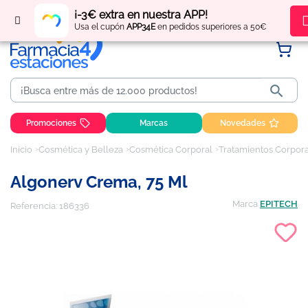
Regístrate
y obtén
puntos
por tus compras
¡-3€ extra en nuestra APP!
Usa el cupón
APP34E
en pedidos superiores a 50€

Promociones
Marcas
Novedades
Inicio
Cosmética y Belleza
Cosmética Corporal
Tratamientos Corpor
Algonerv Crema, 75 Ml
Marca
EPITECH
Referencia:
186336