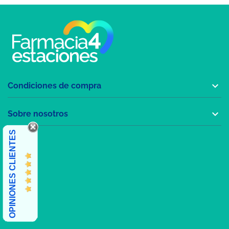

Condiciones de compra

Sobre nosotros
OPINIONES CLIENTES