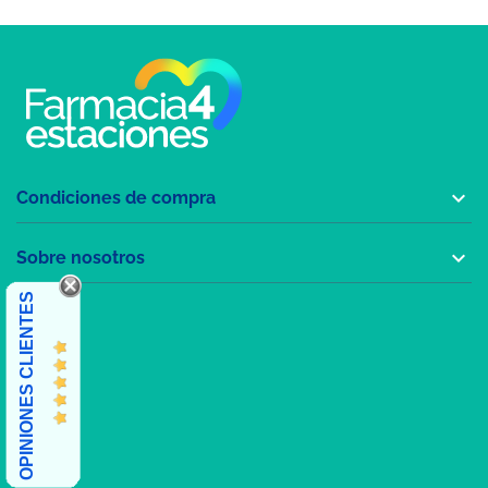

Condiciones de compra

Sobre nosotros
OPINIONES CLIENTES