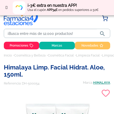
Regístrate
y obtén
puntos
por tus compras
¡-3€ extra en nuestra APP!
Usa el cupón
APP34E
en pedidos superiores a 50€

Promociones
Marcas
Novedades
Inicio
Cosmética y Belleza
Cosmética Facial
Limpieza Facial
Limpiad
Himalaya Limp. Facial Hidrat. Aloe,
150ml.
Marca
HIMALAYA
Referencia:
DH-500054