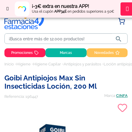
Regístrate
y obtén
puntos
por tus compras
¡-3€ extra en nuestra APP!
Usa el cupón
APP34E
en pedidos superiores a 50€

Promociones
Marcas
Novedades
Inicio
Higiene
Higiene Capilar
Antipiojos y parásitos
Loción antipioj
Goibi Antipiojos Max Sin
Insecticidas Loción, 200 Ml
Marca
CINFA
Referencia:
196447