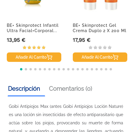
BE+ Skinprotect Infantil
BE+ Skinprotect Gel
Ultra Facial+Corporal...
Crema Duplo 2 X 200 Ml
13,95 €
17,95 €
Precio
Precio
Añadir Al Carrito
Añadir Al Carrito
Descripción
Comentarios (0)
Goibi Antipiojos Max (antes Goibi Antipiojos Loción Nature)
es una loción sin insecticidas de efecto antiparasitario que
actúa sobre los piojos, provocando su muerte de forma
natural, y ayudando a desprender las liendres, actuando