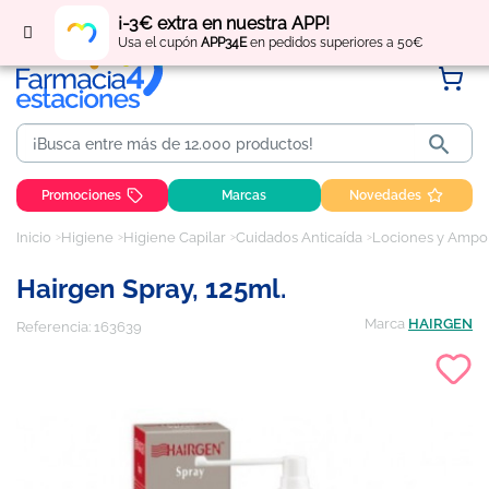
Regístrate
y obtén
puntos
por tus compras
¡-3€ extra en nuestra APP!
Usa el cupón
APP34E
en pedidos superiores a 50€

Promociones
Marcas
Novedades
Inicio
Higiene
Higiene Capilar
Cuidados Anticaída
Lociones y Ampol
Hairgen Spray, 125ml.
Marca
HAIRGEN
Referencia:
163639