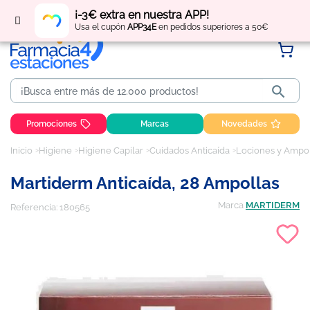
Regístrate
y obtén
puntos
por tus compras
¡-3€ extra en nuestra APP!
Usa el cupón
APP34E
en pedidos superiores a 50€

Promociones
Marcas
Novedades
Inicio
Higiene
Higiene Capilar
Cuidados Anticaída
Lociones y Ampol
Martiderm Anticaída, 28 Ampollas
Marca
MARTIDERM
Referencia:
180565