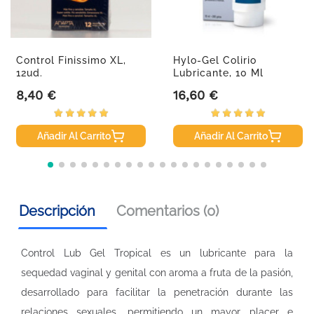
Control Finissimo XL,
Hylo-Gel Colirio
12ud.
Lubricante, 10 Ml
8,40 €
16,60 €
Precio
Precio
Añadir Al Carrito
Añadir Al Carrito
Descripción
Comentarios (0)
Control Lub Gel Tropical es un lubricante para la
sequedad vaginal y genital con aroma a fruta de la pasión,
desarrollado para facilitar la penetración durante las
relaciones sexuales, permitiendo un mayor placer e