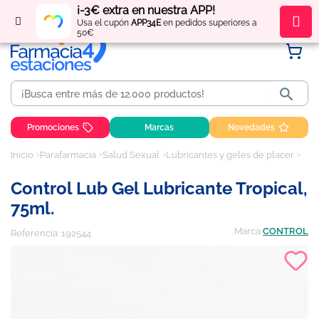
¡-3€ extra en nuestra APP!
Regístrate
y obtén
puntos
por tus compras
Usa el cupón
APP34E
en pedidos superiores a
50€

Promociones
Marcas
Novedades
Inicio
Parafarmacia
Salud Sexual
Lubricantes y geles de placer
Cont
Control Lub Gel Lubricante Tropical,
75ml.
Marca
CONTROL
Referencia:
192544