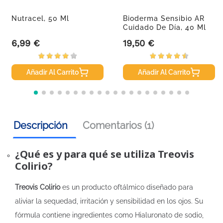
Nutracel, 50 Ml
Bioderma Sensibio AR
Cuidado De Día, 40 Ml
6,99 €
19,50 €
Precio
Precio
Añadir Al Carrito
Añadir Al Carrito
Descripción
Comentarios (1)
¿Qué es y para qué se utiliza Treovis
Colirio?
Treovis Colirio
es un producto oftálmico diseñado para
aliviar la sequedad, irritación y sensibilidad en los ojos. Su
fórmula contiene ingredientes como Hialuronato de sodio,