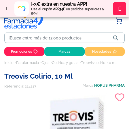
¡-3€ extra en nuestra APP!
Regístrate
y obtén
puntos
por tus compras
Usa el cupón
APP34E
en pedidos superiores a
50€

Promociones
Marcas
Novedades
Inicio
Parafarmacia
Ojos
Colirios y gotas
Treovis colirio, 10 ml
Treovis Colirio, 10 Ml
Marca
HORUS PHARMA
Referencia:
214217