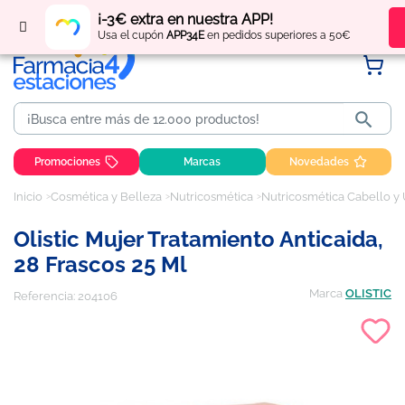
Regístrate
y obtén
puntos
por tus compras
¡-3€ extra en nuestra APP!
Usa el cupón
APP34E
en pedidos superiores a 50€

Promociones
Marcas
Novedades
Inicio
Cosmética y Belleza
Nutricosmética
Nutricosmética Cabello y
Olistic Mujer Tratamiento Anticaida,
28 Frascos 25 Ml
Marca
OLISTIC
Referencia:
204106