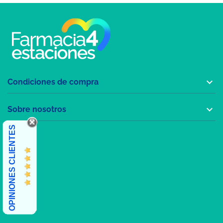

Condiciones de compra

Sobre nosotros
OPINIONES CLIENTES