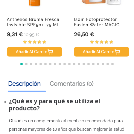
Anthelios Bruma Fresca
Isdin Fotoprotector
Invisible SPF50+, 75 Ml
Fusion Water MAGIC
Repair...
9,31 €
26,50 €
Precio
Precio base
Precio
10,95 €
Añadir Al Carrito
Añadir Al Carrito
Descripción
Comentarios (0)
¿Qué es y para qué se utiliza el
producto?
Olistic
es un complemento alimenticio recomendado para
personas mayores de 18 años que buscan mejorar la salud