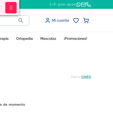
L–V: 9:00–15:00

Mi cuenta
erapia
Ortopedia
Mascotas
¡Promociones!
Marca
CINFA
es de momento