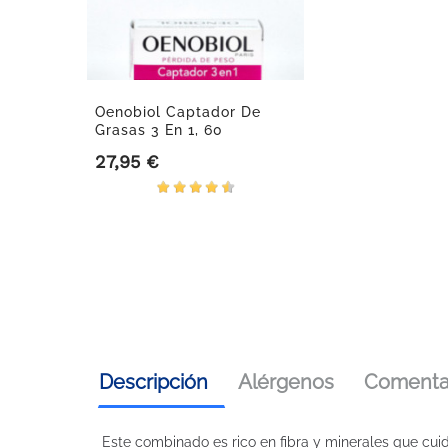
Oenobiol Captador De
Grasas 3 En 1, 60
Cápsulas
27,95 €
Precio
Descripción
Alérgenos
Comentar
Este combinado es rico en fibra y minerales que cuid