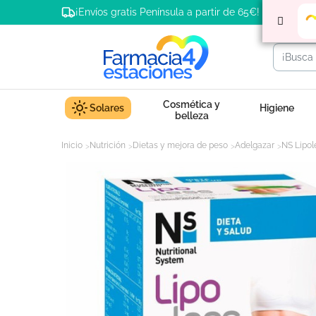
¡Envíos gratis Península a partir de 65€!
Cosmética y
Solares
Higiene
belleza
Inicio
Nutrición
Dietas y mejora de peso
Adelgazar
NS Lipol