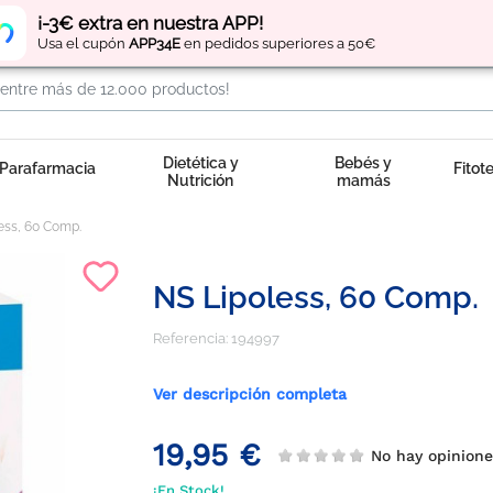
Regístrate
y obtén
puntos
por tus compras
¡-3€ extra en nuestra APP!
Usa el cupón
APP34E
en pedidos superiores a 50€
Dietética y
Bebés y
Parafarmacia
Fitot
Nutrición
mamás
ess, 60 Comp.
NS Lipoless, 60 Comp.
Referencia:
194997
Ver descripción completa
19,95 €
No hay opinion
¡En Stock!