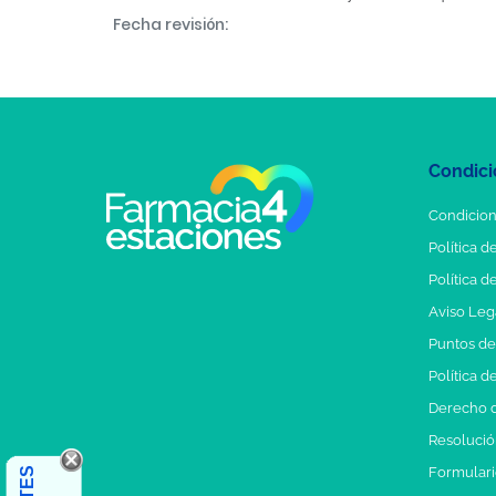
Fecha revisión:
Condici
Condicion
Política d
Política d
Aviso Leg
Puntos d
Política d
Derecho d
Resolución
Formulari