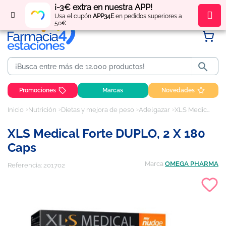
¡-3€ extra en nuestra APP!
Regístrate
y obtén
puntos
por tus compras
Usa el cupón
APP34E
en pedidos superiores a
50€

Promociones
Marcas
Novedades
Inicio
Nutrición
Dietas y mejora de peso
Adelgazar
XLS Medical Forte DUPLO, 2 x 180 Caps
XLS Medical Forte DUPLO, 2 X 180
Caps
Marca
OMEGA PHARMA
Referencia:
201702