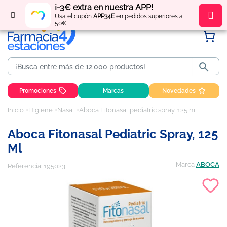
¡-3€ extra en nuestra APP!
Regístrate
y obtén
puntos
por tus compras
Usa el cupón
APP34E
en pedidos superiores a
50€

Promociones
Marcas
Novedades
Inicio
Higiene
Nasal
Aboca Fitonasal pediatric spray, 125 ml
Aboca Fitonasal Pediatric Spray, 125
Ml
Marca
ABOCA
Referencia:
195023