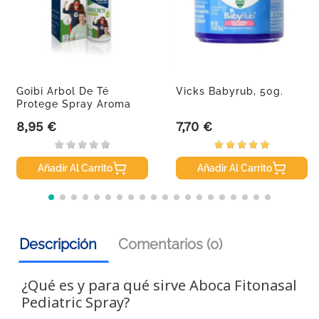
Goibi Arbol De Té
Vicks Babyrub, 50g.
Protege Spray Aroma
Manzana,...
8,95 €
7,70 €
Precio
Precio
Añadir Al Carrito
Añadir Al Carrito
Descripción
Comentarios (0)
¿Qué es y para qué sirve Aboca Fitonasal
Pediatric Spray?