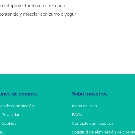
un fotoprotector tópico adecuado.
 contenido y mezclar con zumo o yogur.
ones de compra
Sobre nosotros
es de contratación
Mapa del sitio
e Privacidad
FAQs
e Cookies
Contacte con nosotros
al
Solicitud de eliminación de cuent