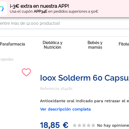
Regístrate
y obtén
puntos
por tus compras
¡-3€ extra en nuestra APP!
Usa el cupón
APP34E
en pedidos superiores a 50€
Dietética y
Bebés y
Parafarmacia
Fitot
Nutrición
mamás
capsulas
Ioox Solderm 60 Capsu
Referencia:
164281
Antioxidante oral indicado para retrasar el 
Ver descripción completa
18,85 €
No hay opinion