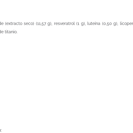
extracto seco) (11,57 g), resveratrol (1 g), luteína (0,50 g), licope
e titanio.
r.