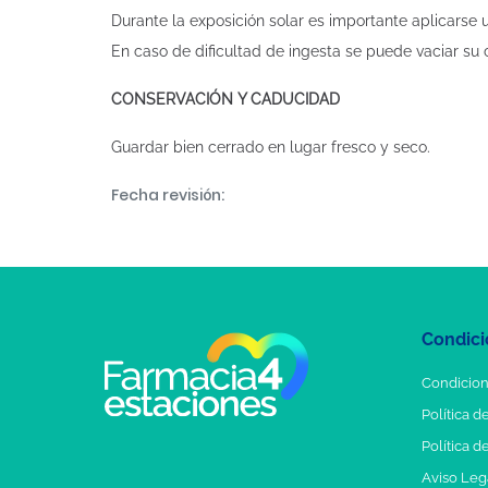
Durante la exposición solar es importante aplicarse 
En caso de dificultad de ingesta se puede vaciar su
CONSERVACIÓN Y CADUCIDAD
Guardar bien cerrado en lugar fresco y seco.
Fecha revisión:
Condici
Condicion
Política d
Política d
Aviso Leg