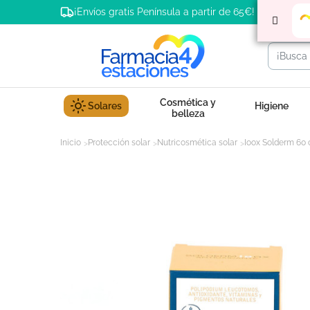
¡Envíos gratis Península a partir de 65€!
Cosmética y
Solares
Higiene
belleza
Inicio
Protección solar
Nutricosmética solar
Ioox Solderm 60 