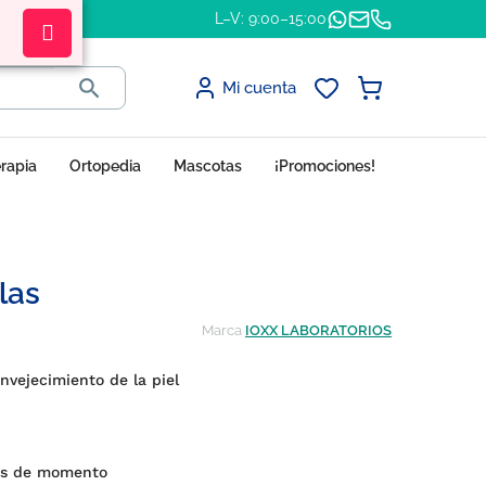
L–V: 9:00–15:00

Mi cuenta
erapia
Ortopedia
Mascotas
¡Promociones!
las
Marca
IOXX LABORATORIOS
envejecimiento de la piel
es de momento