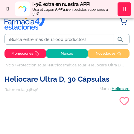
¡-3€ extra en nuestra APP!
Regístrate
y obtén
puntos
por tus compras
Usa el cupón
APP34E
en pedidos superiores a
50€

Promociones
Marcas
Novedades
Inicio
Protección solar
Nutricosmética solar
Heliocare Ultra D, 30 cápsulas
Heliocare Ultra D, 30 Cápsulas
Marca
Heliocare
Referencia:
348146