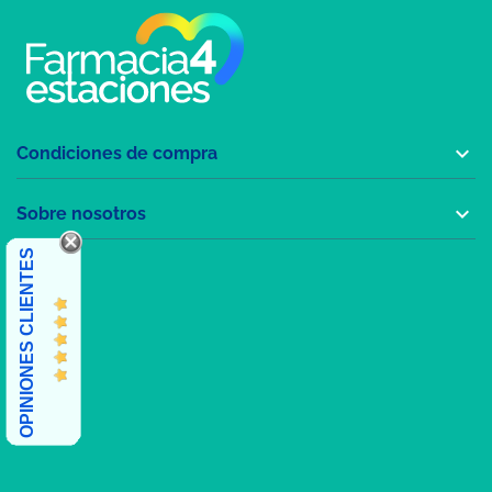

Condiciones de compra

Sobre nosotros
OPINIONES CLIENTES