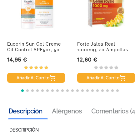
Eucerin Sun Gel Creme
Forte Jalea Real
Oil Control SPF50+, 50
1000mg, 20 Ampollas
Ml
De 10 Ml
14,95 €
12,60 €
Precio
Precio
Añadir Al Carrito
Añadir Al Carrito
Descripción
Alérgenos
Comentarios (4)
DESCRIPCIÓN