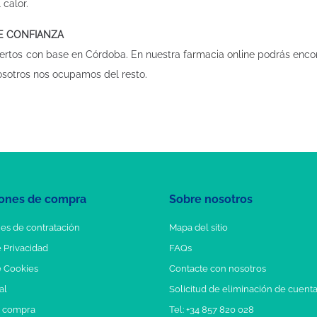
 calor.
DE CONFIANZA
ertos con base en Córdoba. En nuestra
farmacia online
podrás encon
osotros nos ocupamos del resto.
ones de compra
Sobre nosotros
es de contratación
Mapa del sitio
e Privacidad
FAQs
e Cookies
Contacte con nosotros
al
Solicitud de eliminación de cuent
e compra
Tel: +34 857 820 028