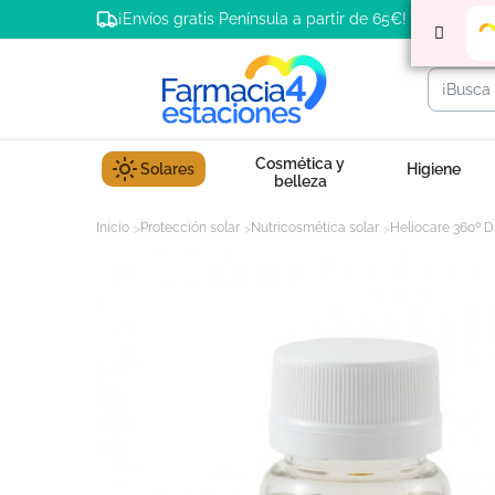
¡Envíos gratis Península a partir de 65€!
Cosmética y
Solares
Higiene
belleza
Inicio
Protección solar
Nutricosmética solar
Heliocare 360º D