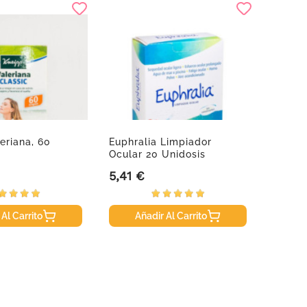
eriana, 60
Euphralia Limpiador
Sensil
Ocular 20 Unidosis
Máscar
Ml
5,41 €
9,50 
Precio
Precio
 Al Carrito
Añadir Al Carrito