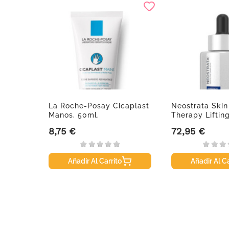
ológica
La Roche-Posay Cicaplast
Neostrata Skin 
De...
Manos, 50ml.
Therapy Lifting.
8,75 €
72,95 €
Precio
Precio
Añadir Al Carrito
Añadir Al Ca