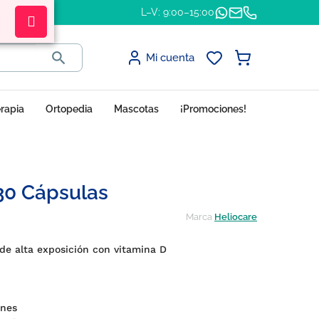
L–V: 9:00–15:00

Mi cuenta
erapia
Ortopedia
Mascotas
¡Promociones!
 30 Cápsulas
Marca
Heliocare
 de alta exposición con vitamina D
ones