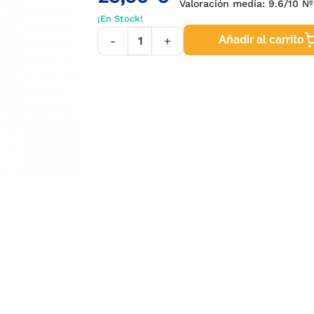
Valoración media:
9.6
/10 Nº
¡En Stock!
Añadir al carrito
-
+