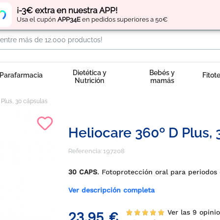
Regístrate
y obtén
puntos
por tus compras
¡-3€ extra en nuestra APP!
Usa el cupón
APP34E
en pedidos superiores a 50€
Dietética y
Bebés y
Parafarmacia
Fitot
Nutrición
mamás
 Plus, 30 cápsulas
Heliocare 360º D Plus,
Referencia:
197208
30 CAPS
. Fotoprotección oral para periodos
Ver descripción completa
Ver las 9 opini
23,95 €