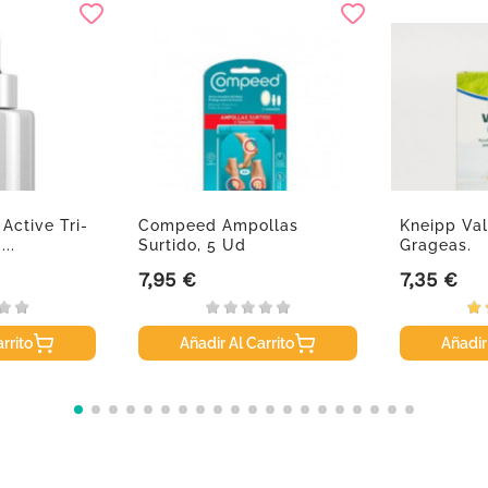
Active Tri-
Compeed Ampollas
Kneipp Val
..
Surtido, 5 Ud
Grageas.
7,95 €
7,35 €
Precio
Precio
rrito
Añadir Al Carrito
Añadir