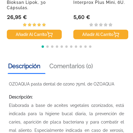
Bioksan Lipok, 30
Interprox Plus Mini, 6U.
Cápsulas.
26,95 €
5,60 €
Precio
Precio
Añadir Al Carrito
Añadir Al Carrito
Descripción
Comentarios (0)
OZOAQUA pasta dental de ozono 75ml. de OZOAQUA
Descripción:
Elaborada a base de aceites vegetales ozonizados, está
indicada para la higiene bucal diaria, la prevención de
caries, aparición de placa bacteriana y para combatir el
mal aliento. Especialmente indicada en caso de xerosis,