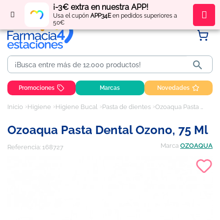
¡-3€ extra en nuestra APP!
Regístrate
y obtén
puntos
por tus compras
Usa el cupón
APP34E
en pedidos superiores a
50€

Promociones
Marcas
Novedades
Inicio
Higiene
Higiene Bucal
Pasta de dientes
Ozoaqua Pasta Dental Ozono, 75 ml
Ozoaqua Pasta Dental Ozono, 75 Ml
Marca
OZOAQUA
Referencia:
168727