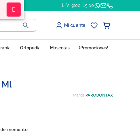
L–V: 9:00–15:00

Mi cuenta
erapia
Ortopedia
Mascotas
¡Promociones!
 Ml
Marca
PARODONTAX
s de momento