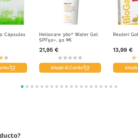
10 Cápsulas
Heliocare 360º Water Gel
Reuteri Go
SPF50+, 50 Ml
21,95 €
13,99 €
Precio
Precio
rrito
Añadir Al Carrito
Añadir
oducto?