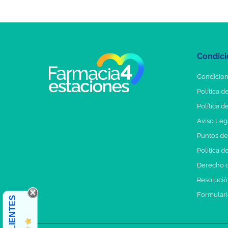
Condici
Condicion
Política d
Política d
Aviso Leg
Puntos d
Política d
Derecho d
Resolución
Formulari