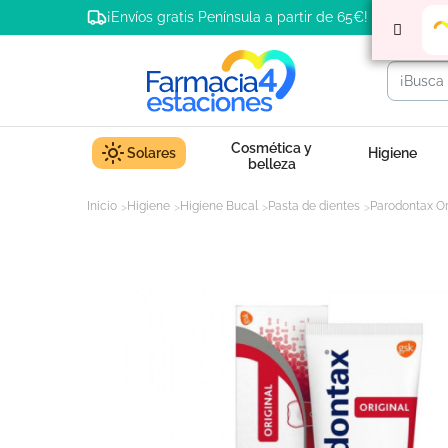
¡Envíos gratis Península a partir de 65€!
Cosmética y
Solares
Higiene
belleza
Inicio
Higiene
Higiene Bucal
Pasta de dientes
Parodontax Or