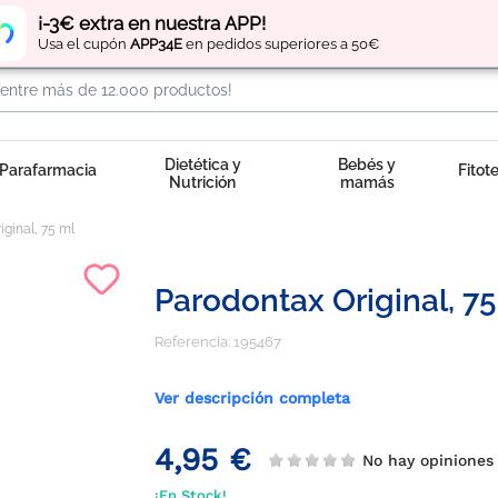
Regístrate
y obtén
puntos
por tus compras
¡-3€ extra en nuestra APP!
Usa el cupón
APP34E
en pedidos superiores a 50€
Dietética y
Bebés y
Parafarmacia
Fitot
Nutrición
mamás
iginal, 75 ml
Parodontax Original, 75
Referencia:
195467
Ver descripción completa
4,95 €
No hay opinione
¡En Stock!