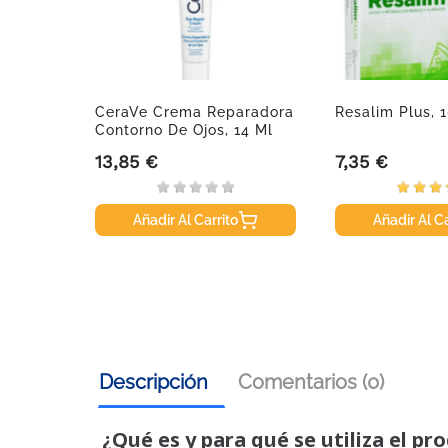
, 60
CeraVe Crema Reparadora
Resalim Plus, 
Contorno De Ojos, 14 Ml
13,85 €
7,35 €
Precio
Precio
Añadir Al Carrito
Añadir Al Ca
Descripción
Comentarios (0)
¿Qué es y para qué se utiliza el pr