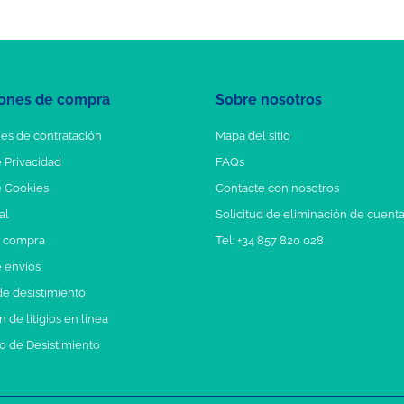
ones de compra
Sobre nosotros
es de contratación
Mapa del sitio
e Privacidad
FAQs
e Cookies
Contacte con nosotros
al
Solicitud de eliminación de cuent
e compra
Tel: +34 857 820 028
e envíos
e desistimiento
 de litigios en línea
o de Desistimiento