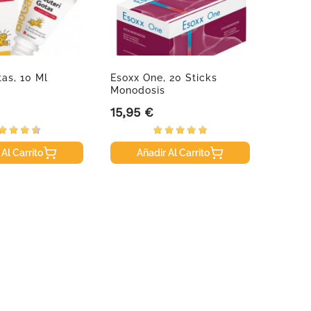
tas, 10 Ml
Esoxx One, 20 Sticks
Pinrel
Monodosis
Desod
15,95 €
5,70 
Precio
Precio
 Al Carrito
Añadir Al Carrito
A