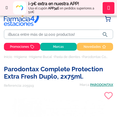
¡-3€ extra en nuestra APP!
Regístrate
y obtén
puntos
por tus compras
Usa el cupón
APP34E
en pedidos superiores a
50€

Promociones
Marcas
Novedades
Inicio
Higiene
Higiene Bucal
Pasta de dientes
Parodontax Complete Protection Extra Fresh Duplo, 2x75ml.
Parodontax Complete Protection
Extra Fresh Duplo, 2x75ml.
Marca
PARODONTAX
Referencia:
205919