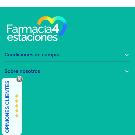

Condiciones de compra

Sobre nosotros
OPINIONES CLIENTES