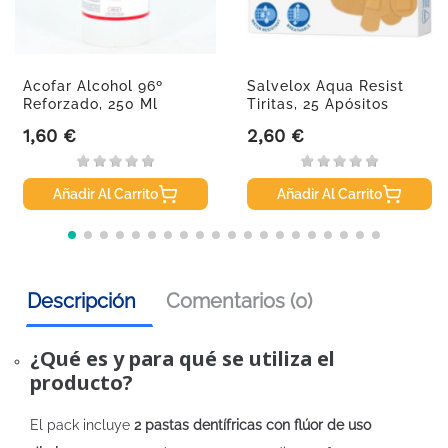
Acofar Alcohol 96º
Salvelox Aqua Resist
Reforzado, 250 Ml
Tiritas, 25 Apósitos
1,60 €
2,60 €
Precio
Precio
Añadir Al Carrito
Añadir Al Carrito
Descripción
Comentarios (0)
¿Qué es y para qué se utiliza el
producto?
El pack incluye
2 pastas dentífricas con flúor de uso