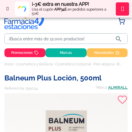
¡-3€ extra en nuestra APP!
Regístrate
y obtén
puntos
por tus compras
Usa el cupón
APP34E
en pedidos superiores a
50€

Promociones
Marcas
Novedades
Inicio
Cosmética y Belleza
Cosmética Corporal
Piel atópica
Balneum Plus Loción, 500ml
Balneum Plus Loción, 500ml
Marca
ALMIRALL
Referencia:
155034