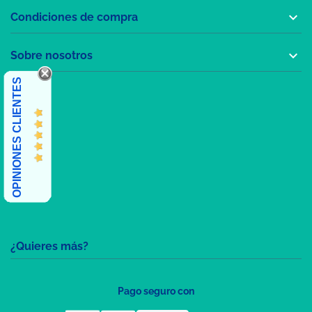

Condiciones de compra

Sobre nosotros
OPINIONES CLIENTES
¿Quieres más?
Pago seguro con