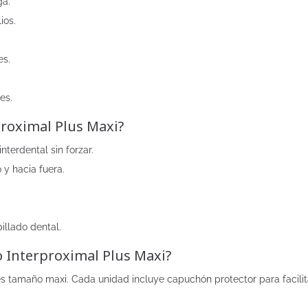
ga.
ios.
es.
es.
proximal Plus Maxi?
nterdental sin forzar.
 y hacia fuera.
illado dental.
o Interproximal Plus Maxi?
es tamaño maxi. Cada unidad incluye capuchón protector para facilit