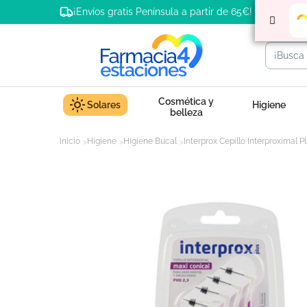
¡Envíos gratis Península a partir de 65€!
Cosmética y
Solares
Higiene
belleza
Inicio
Higiene
Higiene Bucal
Interprox Cepillo Interproximal 