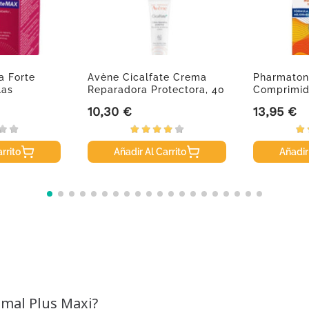
da Forte
Avène Cicalfate Crema
Pharmaton
las
Reparadora Protectora, 40
Comprimid
Ml
10,30 €
13,95 €
Precio
Precio
rrito
Añadir Al Carrito
Añadir
imal Plus Maxi?