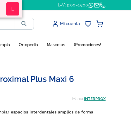
L–V: 9:00–15:00

Mi cuenta
erapia
Ortopedia
Mascotas
¡Promociones!
proximal Plus Maxi 6
Marca
INTERPROX
mpiar espacios interdentales amplios de forma