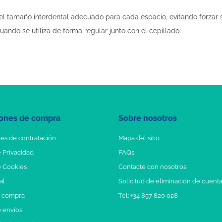
 tamaño interdental adecuado para cada espacio, evitando forzar su
ando se utiliza de forma regular junto con el cepillado.
ones de compra
Sobre nosotros
es de contratación
Mapa del sitio
e Privacidad
FAQs
e Cookies
Contacte con nosotros
al
Solicitud de eliminación de cuent
e compra
Tel: +34 857 820 028
e envíos