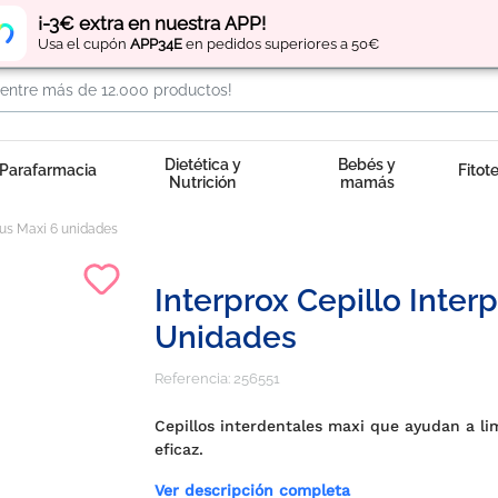
Regístrate
y obtén
puntos
por tus compras
¡-3€ extra en nuestra APP!
Usa el cupón
APP34E
en pedidos superiores a 50€
Dietética y
Bebés y
Parafarmacia
Fitot
Nutrición
mamás
Plus Maxi 6 unidades
Interprox Cepillo Inter
Unidades
Referencia:
256551
Cepillos interdentales maxi que ayudan a li
eficaz.
Ver descripción completa