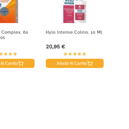
 Complex, 60
Hylo Intense Colirio, 10 Ml.
Arkop
os
Resver
60...
20,95 €
34,50
Precio
Precio
 Al Carrito
Añadir Al Carrito
A