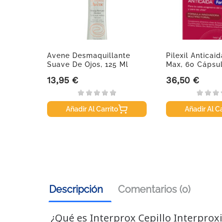
dental
Avene Desmaquillante
Pilexil Anticai
Suave De Ojos, 125 Ml
Max, 60 Cápsu
13,95 €
36,50 €
Precio
Precio
Añadir Al Carrito
Añadir Al Ca
Descripción
Comentarios (0)
¿Qué es Interprox Cepillo Interprox