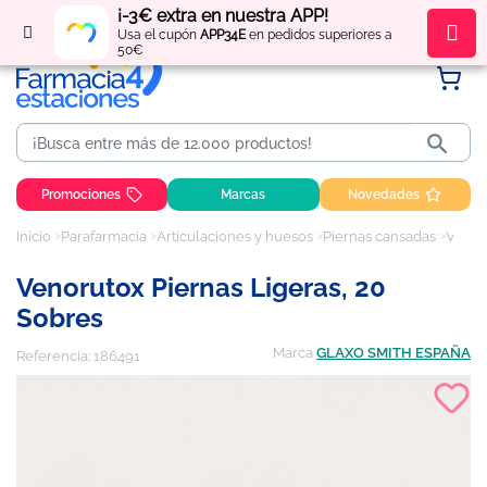
¡-3€ extra en nuestra APP!
Regístrate
y obtén
puntos
por tus compras
Usa el cupón
APP34E
en pedidos superiores a
50€

Promociones
Marcas
Novedades
Inicio
Parafarmacia
Articulaciones y huesos
Piernas cansadas
Venorutox Piernas Ligeras, 20 sobres
Venorutox Piernas Ligeras, 20
Sobres
Marca
GLAXO SMITH ESPAÑA
Referencia:
186491