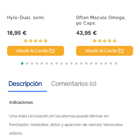
Hylo-Dual, 10ml.
Oftan Macula Omega,
90 Caps.
18,95 €
43,95 €
Precio
Precio
Añadir Al Carrito
Añadir Al Carrito
Descripción
Comentarios (0)
Indicaciones
Una mala circulación en las piernas puede derivar en
hinchazón, molestias, dolor y aparición de varices. Venorutox
sobres,