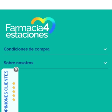

Condiciones de compra

Sobre nosotros
OPINIONES CLIENTES