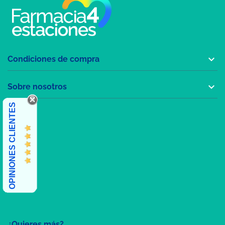

Condiciones de compra

Sobre nosotros
OPINIONES CLIENTES
¿Quieres más?