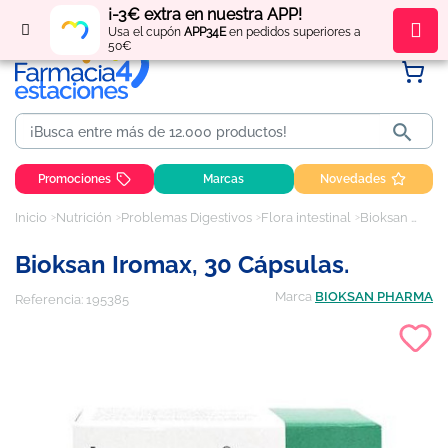
¡-3€ extra en nuestra APP!
Regístrate
y obtén
puntos
por tus compras
Usa el cupón
APP34E
en pedidos superiores a
50€

Promociones
Marcas
Novedades
Inicio
Nutrición
Problemas Digestivos
Flora intestinal
Bioksan Iromax, 30 cápsulas.
Bioksan Iromax, 30 Cápsulas.
Marca
BIOKSAN PHARMA
Referencia:
195385