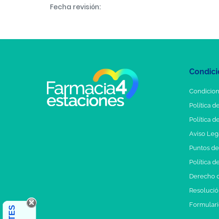
Fecha revisión:
Condici
Condicion
Política d
Política d
Aviso Leg
Puntos d
Política d
Derecho d
Resolución
Formulari