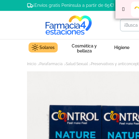
¡Envíos gratis Península a partir de 65€!
Cosmética y
Solares
Higiene
belleza
Inicio
Parafarmacia
Salud Sexual
Preservativos y anticoncept