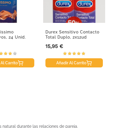
nissimo
Durex Sensitivo Contacto
BION3 
vos, 24 Unid.
Total Duplo, 2x12ud
Compr
15,95 €
26,95
Precio
Precio
 Al Carrito
Añadir Al Carrito
A
natural durante las relaciones de pareja.