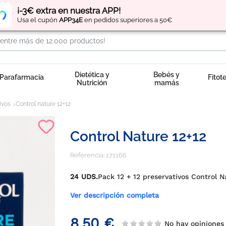
Regístrate
y obtén
puntos
por tus compras
¡-3€ extra en nuestra APP!
Usa el cupón
APP34E
en pedidos superiores a 50€
Dietética y
Bebés y
Parafarmacia
Fitot
Nutrición
mamás
ivos
Control nature 12+12
Control Nature 12+12
Referencia:
171166
24 UDS.
Pack 12 + 12 preservativos Control N
Ver descripción completa
8,50 €
No hay opinione