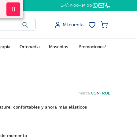
L–V: 9:00–15:00

Mi cuenta
erapia
Ortopedia
Mascotas
¡Promociones!
Marca
CONTROL
ature, confortables y ahora más elásticos
s de momento