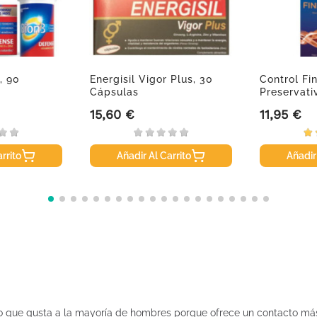
, 90
Energisil Vigor Plus, 30
Control Fi
Cápsulas
Preservati
15,60 €
11,95 €
Precio
Precio
rrito
Añadir Al Carrito
Añadir
ivo que gusta a la mayoría de hombres porque ofrece un contacto más 