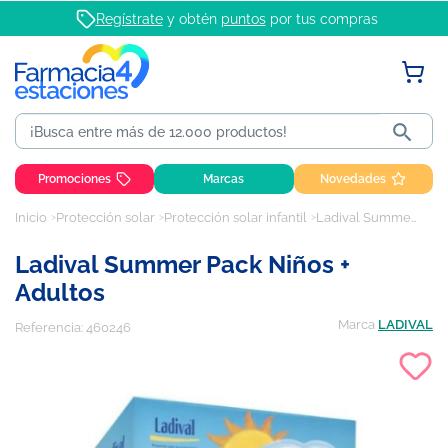
Regístrate
y obtén
puntos
por tus compras

Promociones
Marcas
Novedades
Inicio
Protección solar
Protección solar infantil
Ladival Summer Pack Niños + Adultos
Ladival Summer Pack Niños +
Adultos
Marca
LADIVAL
Referencia:
460246