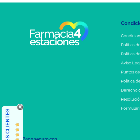
Condici
Condicion
Política d
Política d
Aviso Leg
Puntos d
Política d
Derecho d
Resolución
Formulari
OPINIONES CLIENTES
Pago seguro con