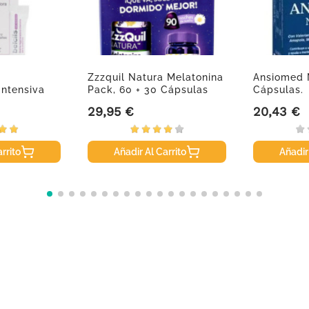
Zzzquil Natura Melatonina
Ansiomed 
Intensiva
Pack, 60 + 30 Cápsulas
Cápsulas.
29,95 €
20,43 €
Precio
Precio
rrito
Añadir Al Carrito
Añadir