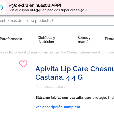
Regístrate
y obtén
puntos
por tus compras
¡-3€ extra en nuestra APP!
Usa el cupón
APP34E
en pedidos superiores a 50€
Dietética y
Bebés y
Parafarmacia
Fitot
Nutrición
mamás
os
Protector labial y bálsamo
Apivita Lip Care Chesnut bálsamo labial con casta
Apivita Lip Care Chesn
Castaña, 4,4 G
Referencia:
001945
Bálsamo labial con castaña
que protege, hidr
Ver descripción completa