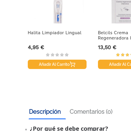
Halita Limpiador Lingual
Belcils Crema
io,
Regeneradora 
Pestañas,...
4,95 €
13,50 €
Precio
Precio
Añadir Al Carrito
Añadir Al Ca
Descripción
Comentarios (0)
¿Por qué se debe comprar?