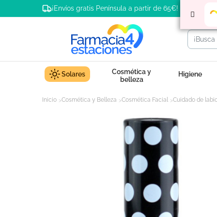
¡Envíos gratis Península a partir de 65€!
Cosmética y
Solares
Higiene
belleza
Inicio
Cosmética y Belleza
Cosmética Facial
Cuidado de labi