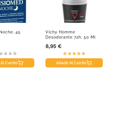
Noche, 45
Vichy Homme
Vichy
Desodorante 72h, 50 Ml
Antitr
Antima
8,95 €
8,95 
Precio
Precio
 Al Carrito
Añadir Al Carrito
A