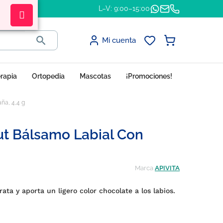
L–V: 9:00–15:00

Mi cuenta
erapia
Ortopedia
Mascotas
¡Promociones!
ña, 4,4 g
ut Bálsamo Labial Con
Marca
APIVITA
ata y aporta un ligero color chocolate a los labios.