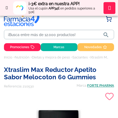
¡-3€ extra en nuestra APP!
Regístrate
y obtén
puntos
por tus compras
Usa el cupón
APP34E
en pedidos superiores a
50€

Promociones
Marcas
Novedades
Inicio
Nutrición
Dietas y mejora de peso
Saciantes
Xtraslim Max Reductor Apetito Sabor Melocoton 60 Gummies
Xtraslim Max Reductor Apetito
Sabor Melocoton 60 Gummies
Marca
FORTE PHARMA
Referencia:
210530