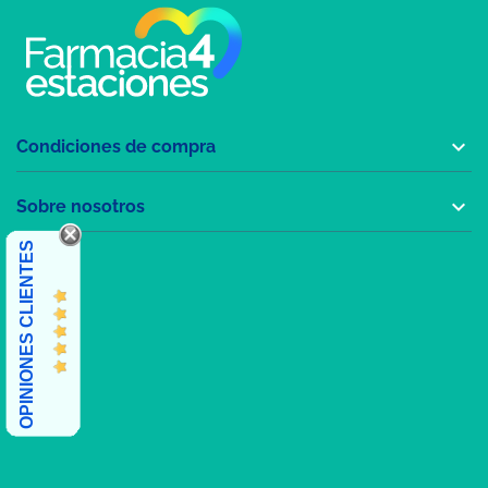

Condiciones de compra

Sobre nosotros
OPINIONES CLIENTES