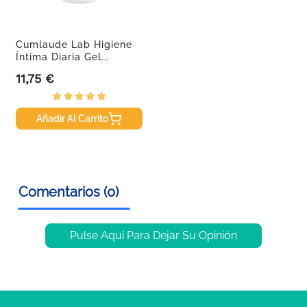
Cumlaude Lab Higiene
Íntima Diaria Gel...
11,75 €
Precio
Añadir Al Carrito
Comentarios (0)
Pulse Aquí Para Dejar Su Opinión