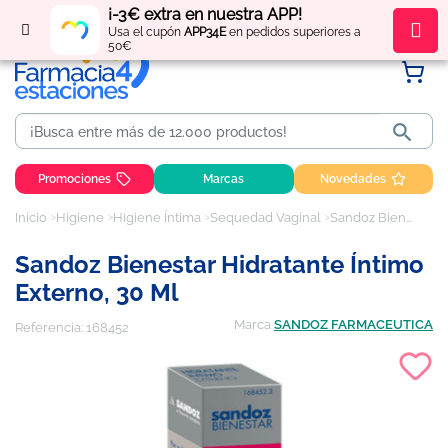
¡-3€ extra en nuestra APP!
Regístrate
y obtén
puntos
por tus compras
Usa el cupón
APP34E
en pedidos superiores a
50€

Promociones
Marcas
Novedades
Inicio
Higiene
Higiene Íntima
Sequedad Vaginal
Sandoz Bienestar Hidratante Íntimo Externo, 30 ml
Sandoz Bienestar Hidratante Íntimo
Externo, 30 Ml
Marca
SANDOZ FARMACEUTICA
Referencia:
168452