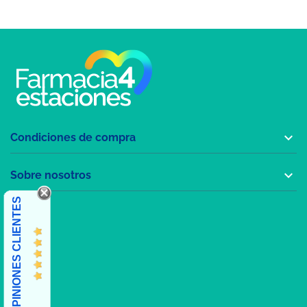

Condiciones de compra

Sobre nosotros
OPINIONES CLIENTES