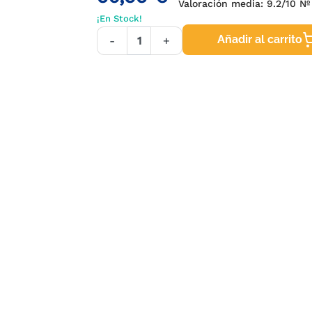
Valoración media:
9.2
/10 Nº
¡En Stock!
Añadir al carrito
-
+