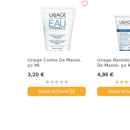
ad
Uriage Crema De Manos,
Uriage Baried
tas.
50 Ml
De Manos, 50 
3,20 €
4,95 €
Precio
Precio
Añadir Al Carrito
Añadir Al Ca