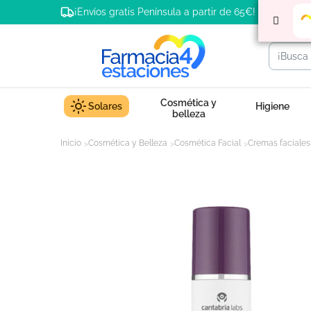
¡Envíos gratis Península a partir de 65€!
Cosmética y
Solares
Higiene
belleza
Inicio
Cosmética y Belleza
Cosmética Facial
Cremas faciales