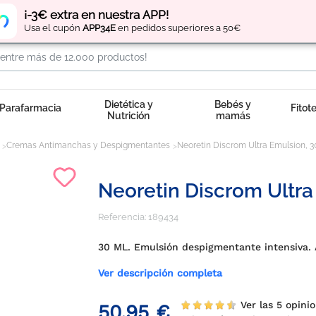
Regístrate
y obtén
puntos
por tus compras
¡-3€ extra en nuestra APP!
Usa el cupón
APP34E
en pedidos superiores a 50€
Dietética y
Bebés y
Parafarmacia
Fitot
Nutrición
mamás
Cremas Antimanchas y Despigmentantes
Neoretin Discrom Ultra Emulsion, 3
Neoretin Discrom Ultra
Referencia:
189434
30 ML. Emulsión despigmentante intensiva. 
Ver descripción completa
Ver las 5 opinio
50,95 €