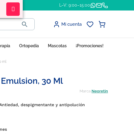
L–V: 9:00–15:00

Mi cuenta
erapia
Ortopedia
Mascotas
¡Promociones!
0 ml
 Emulsion, 30 Ml
Marca
Neoretin
Antiedad, despigmentante y antipolución
nes