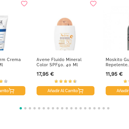
erm Crema
Avene Fluido Mineral
Moskito G
Ml
Color SPF50, 40 Ml
Repelente,
17,95 €
11,95 €
Precio
Precio
rrito
Añadir Al Carrito
Añadir