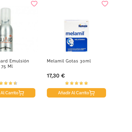
uard Emulsión
Melamil Gotas 30ml
Helioc
 75 Ml
Oil-Fr
17,30 €
22,80
Precio
Precio
 Al Carrito
Añadir Al Carrito
A