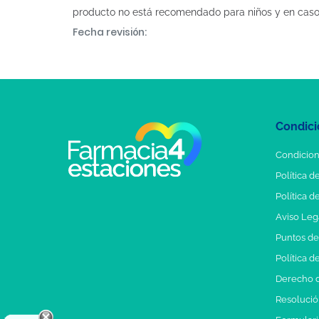
producto no está recomendado para niños y en caso d
Fecha revisión:
Condici
Condicion
Política d
Política d
Aviso Leg
Puntos d
Política d
Derecho d
Resolución