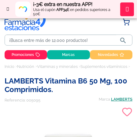
¡-3€ extra en nuestra APP!
Regístrate
y obtén
puntos
por tus compras
Usa el cupón
APP34E
en pedidos superiores a
50€

Promociones
Marcas
Novedades
Inicio
Nutrición
Vitaminas y minerales
Suplementos vitamínicos
LAM
LAMBERTS Vitamina B6 50 Mg, 100
Comprimidos.
Marca
LAMBERTS
Referencia:
005095