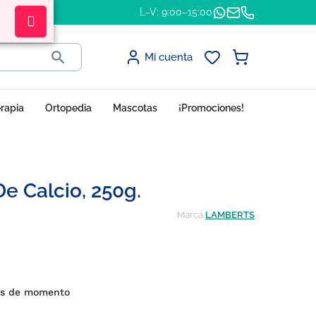
L–V: 9:00–15:00

Mi cuenta
erapia
Ortopedia
Mascotas
¡Promociones!
 Calcio, 250g.
Marca
LAMBERTS
es de momento