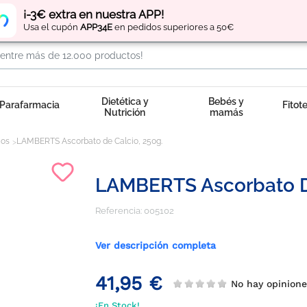
Regístrate
y obtén
puntos
por tus compras
¡-3€ extra en nuestra APP!
Usa el cupón
APP34E
en pedidos superiores a 50€
Dietética y
Bebés y
Parafarmacia
Fitot
Nutrición
mamás
cos
LAMBERTS Ascorbato de Calcio, 250g.
LAMBERTS Ascorbato De
Referencia:
005102
Ver descripción completa
41,95 €
No hay opinion
¡En Stock!