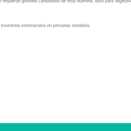
ue requieran grandes cantidades de esta vitamina. Apto para vegetari
trastornos estomacales en personas sensibles.