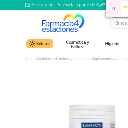
¡Envíos gratis Península a partir de 65€!
Cosmética y
Solares
Higiene
belleza
Inicio
Nutrición
Vitaminas y minerales
Suplementos vitamíni