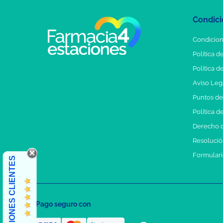
Condici
Condicion
Política d
Política d
Aviso Leg
Puntos d
Política d
Derecho d
Resolución
Formulari
OPINIONES CLIENTES
Pago seguro con