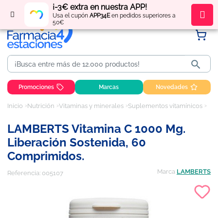
¡-3€ extra en nuestra APP!
Regístrate
y obtén
puntos
por tus compras
Usa el cupón
APP34E
en pedidos superiores a
50€

Promociones
Marcas
Novedades
Inicio
Nutrición
Vitaminas y minerales
Suplementos vitamínicos
LAM
LAMBERTS Vitamina C 1000 Mg.
Liberación Sostenida, 60
Comprimidos.
Marca
LAMBERTS
Referencia:
005107