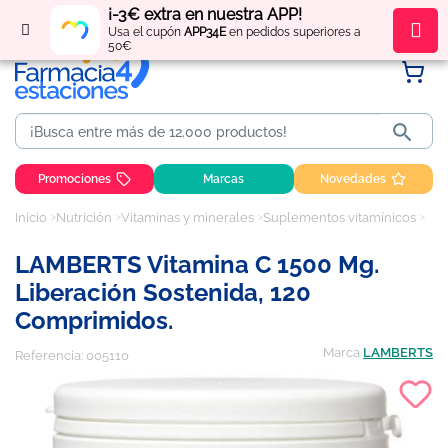
¡-3€ extra en nuestra APP!
Regístrate
y obtén
puntos
por tus compras
Usa el cupón
APP34E
en pedidos superiores a
50€

Promociones
Marcas
Novedades
Inicio
Nutrición
Vitaminas y minerales
Suplementos vitamínicos
LAM
LAMBERTS Vitamina C 1500 Mg.
Liberación Sostenida, 120
Comprimidos.
Marca
LAMBERTS
Referencia:
005110