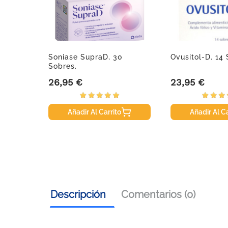
t De
Soniase SupraD, 30
Ovusitol-D. 14
d
Sobres.
26,95 €
23,95 €
Precio
Precio
Añadir Al Carrito
Añadir Al Ca
Descripción
Comentarios (0)