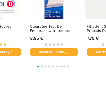
 Sobres
Clearblue Test De
Fittydent 
Embarazo Ultratemprana,
Prótesis D
2...
8,95 €
7,75 €
Precio
Precio
rrito
Añadir Al Carrito
Añadir