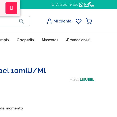
L–V: 9:00–15:00

Mi cuenta
erapia
Ortopedia
Mascotas
¡Promociones!
bel 10mlU/ml
Marca
LISUBEL
s de momento