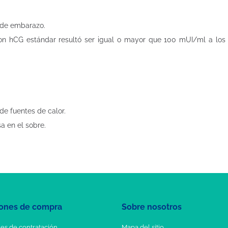
 de embarazo.
o con hCG estándar resultó ser igual o mayor que 100 mUI/ml a lo
de fuentes de calor.
a en el sobre.
ones de compra
Sobre nosotros
es de contratación
Mapa del sitio