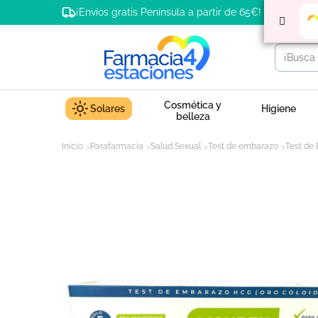
¡Envíos gratis Península a partir de 65€!
Cosmética y
Solares
Higiene
belleza
Inicio
Parafarmacia
Salud Sexual
Test de embarazo
Test de