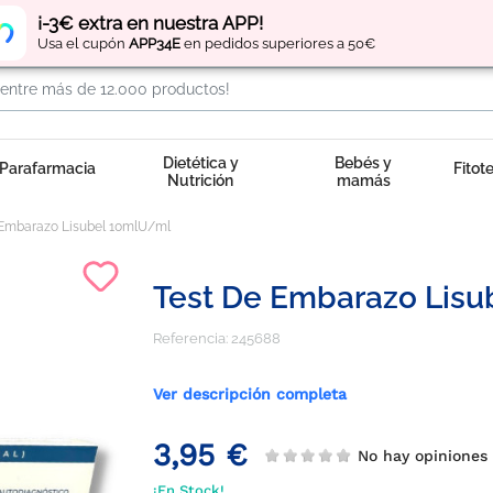
Regístrate
y obtén
puntos
por tus compras
¡-3€ extra en nuestra APP!
Usa el cupón
APP34E
en pedidos superiores a 50€
Dietética y
Bebés y
Parafarmacia
Fitot
Nutrición
mamás
 Embarazo Lisubel 10mlU/ml
Test De Embarazo Lisu
Referencia:
245688
Ver descripción completa
3,95 €
No hay opinione
¡En Stock!