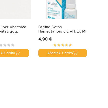
Super Ahdesivo
Farline Gotas
DONNA
ental, 40g.
Humectantes 0,2 AH, 15 Ml
Noche
4,90 €
17,50
Precio
Precio
 Al Carrito
Añadir Al Carrito
A