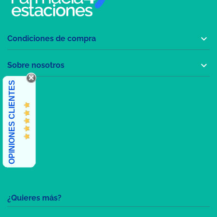

Condiciones de compra

Sobre nosotros
OPINIONES CLIENTES
¿Quieres más?