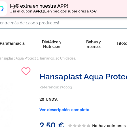
Regístrate
y obtén
puntos
por tus compras
¡-3€ extra en nuestra APP!
Usa el cupón
APP34E
en pedidos superiores a 50€
Dietética y
Bebés y
Parafarmacia
Fitot
Nutrición
mamás
ansaplast Aqua Protect 2 Tamaños, 20 Unidades.
Hansaplast Aqua Prote
Referencia:
170003
20 UNDS
.
Ver descripción completa
2,50 €
No hay opinione