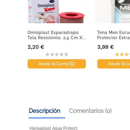
s
Omniplast Esparadrapo
Tena Men Escu
Tela Resistente, 2,5 Cm X...
Protector Extra
Uds.
2,20 €
3,99 €
Precio
Precio
Añadir Al Carrito
Añadir Al Ca
Descripción
Comentarios (0)
Hansaplast Aqua Protect,