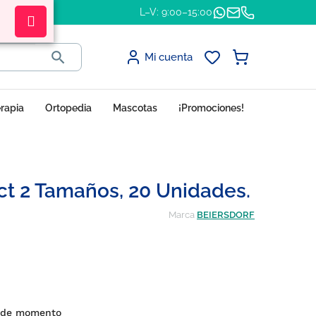
L–V: 9:00–15:00

Mi cuenta
erapia
Ortopedia
Mascotas
¡Promociones!
ct 2 Tamaños, 20 Unidades.
Marca
BEIERSDORF
s de momento