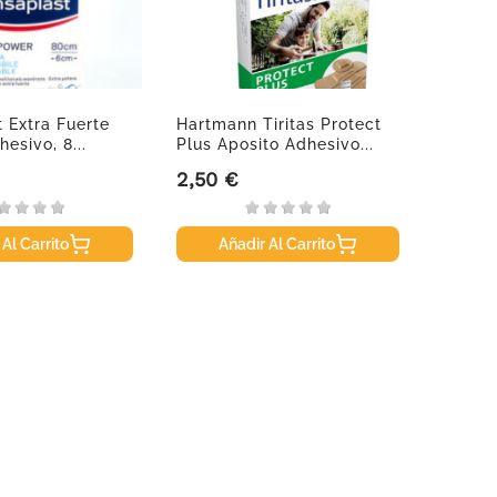
 Extra Fuerte
Hartmann Tiritas Protect
Salvel
esivo, 8...
Plus Aposito Adhesivo...
Tirita
2,50 €
2,60 
Precio
Precio
 Al Carrito
Añadir Al Carrito
A