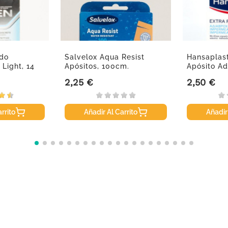
do
Salvelox Aqua Resist
Hansaplast
 Light, 14
Apósitos, 100cm.
Apósito Adh
2,25 €
2,50 €
Precio
Precio
rrito
Añadir Al Carrito
Añadir