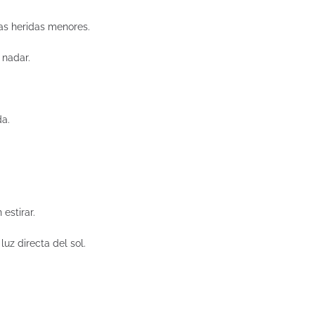
las heridas menores.
o nadar.
da.
 estirar.
luz directa del sol.