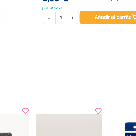
¡En Stock!
Añadir al carrito
-
+