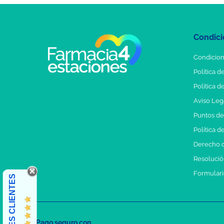
Condici
Condicion
Política d
Política d
Aviso Leg
Puntos d
Política d
Derecho d
Resolución
Formulari
OPINIONES CLIENTES
Pago seguro con