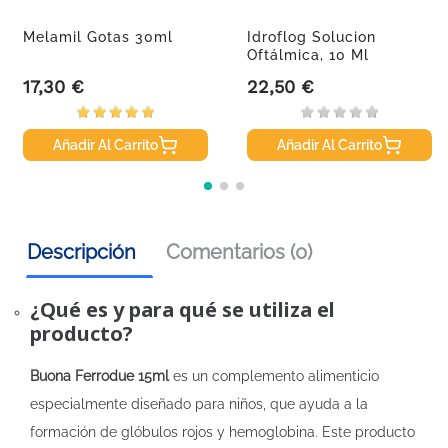
Melamil Gotas 30ml
Idroflog Solucion
Oftálmica, 10 Ml
Multidosis
17,30 €
22,50 €
Precio
Precio
Añadir Al Carrito
Añadir Al Carrito
Descripción
Comentarios (0)
¿Qué es y para qué se utiliza el
producto?
Buona Ferrodue 15ml
es un complemento alimenticio
especialmente diseñado para niños, que ayuda a la
formación de glóbulos rojos y hemoglobina. Este producto