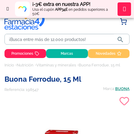
¡-3€ extra en nuestra APP!
Regístrate
y obtén
puntos
por tus compras
Usa el cupón
APP34E
en pedidos superiores a
50€

Promociones
Marcas
Novedades
Inicio
Nutrición
Vitaminas y minerales
Buona Ferrodue, 15 ml
Buona Ferrodue, 15 Ml
Marca
BUONA
Referencia:
198547