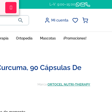
L–V: 9:00–15:00

Mi cuenta
erapia
Ortopedia
Mascotas
¡Promociones!
 Curcuma, 90 Cápsulas De
Marca
ORTOCEL NUTRI-THERAPY
nes de momento