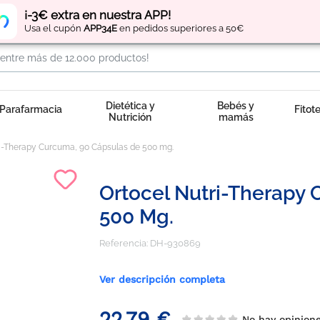
Regístrate
y obtén
puntos
por tus compras
¡-3€ extra en nuestra APP!
Usa el cupón
APP34E
en pedidos superiores a 50€
Dietética y
Bebés y
Parafarmacia
Fitot
Nutrición
mamás
ri-Therapy Curcuma, 90 Cápsulas de 500 mg.
Ortocel Nutri-Therapy
500 Mg.
Referencia:
DH-930869
Ver descripción completa
22,79 €
No hay opinio