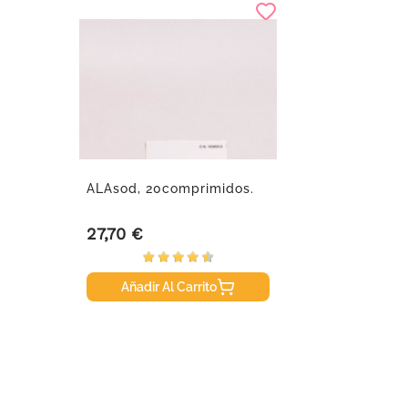
ALAsod, 20comprimidos.
27,70 €
Precio
Añadir Al Carrito