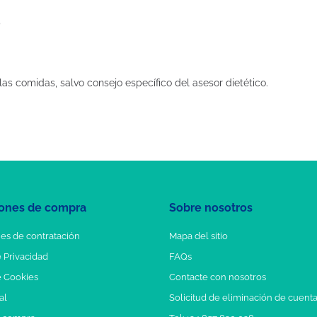
)
las comidas, salvo consejo específico del asesor dietético.
ones de compra
Sobre nosotros
es de contratación
Mapa del sitio
e Privacidad
FAQs
e Cookies
Contacte con nosotros
al
Solicitud de eliminación de cuent