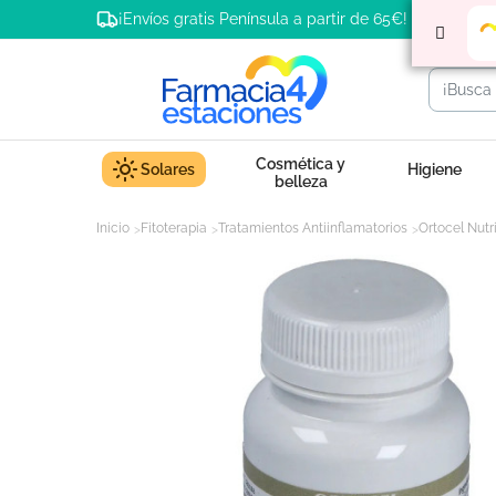
¡Envíos gratis Península a partir de 65€!
Cosmética y
Solares
Higiene
belleza
Inicio
Fitoterapia
Tratamientos Antiinflamatorios
Ortocel Nut