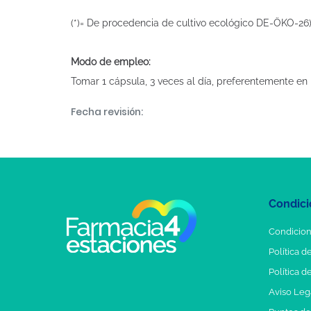
(*)= De procedencia de cultivo ecológico DE-ÖKO-26
Modo de empleo:
Tomar 1 cápsula, 3 veces al día, preferentemente en 
Fecha revisión:
Condici
Condicion
Política d
Política d
Aviso Leg