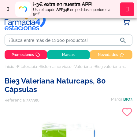
¡-3€ extra en nuestra APP!
Regístrate
y obtén
puntos
por tus compras
Usa el cupón
APP34E
en pedidos superiores a
50€

Promociones
Marcas
Novedades
Inicio
Fitoterapia
Sistema nervioso
Valeriana
Bie3 valeriana naturcaps, 80 cápsulas
Bie3 Valeriana Naturcaps, 80
Cápsulas
Marca
BIO3
Referencia:
353356