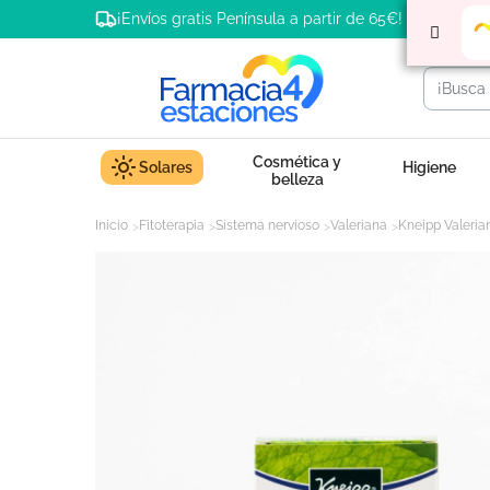
¡Envíos gratis Península a partir de 65€!
Cosmética y
Solares
Higiene
belleza
Inicio
Fitoterapia
Sistema nervioso
Valeriana
Kneipp Valeria