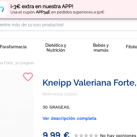
Regístrate
y obtén
puntos
por tus compras
¡-3€ extra en nuestra APP!
Usa el cupón
APP34E
en pedidos superiores a 50€
Dietética y
Bebés y
Parafarmacia
Fitot
Nutrición
mamás
na Forte, 30 Grageas.
Kneipp Valeriana Forte,
Referencia:
173100
30 GRAGEAS.
Ver descripción completa
9,99 €
No hay opinion