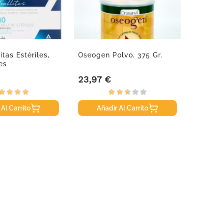
itas Estériles,
Oseogen Polvo, 375 Gr.
Seidiv
es
Cápsu
23,97 €
25,50
Precio
Precio
 Al Carrito
Añadir Al Carrito
A