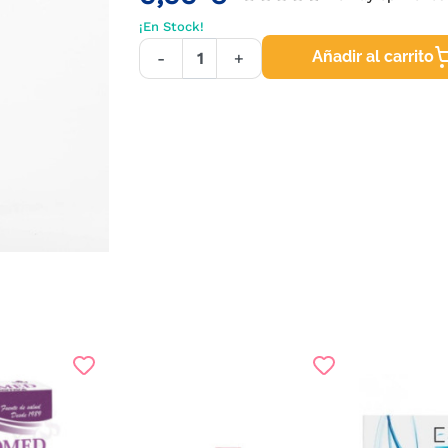
¡En Stock!
Añadir al carrito
-
+