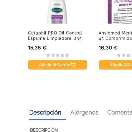
a Plus,
Cetaphil PRO Oil Control
Ansiomed Mente
Espuma Limpiadora, 235
45 Comprimid
Ml
15,35 €
16,30 €
Precio
Precio
Añadir Al Carrito
Añadir Al Ca
Descripción
Alérgenos
Comentar
DESCRIPCIÓN