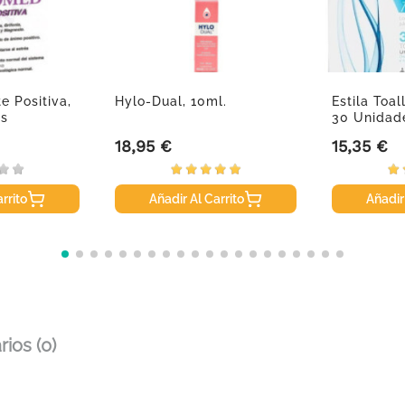
 Positiva,
Hylo-Dual, 10ml.
Estila Toall
os
30 Unidad
18,95 €
15,35 €
Precio
Precio
rrito
Añadir Al Carrito
Añadir
ios (0)