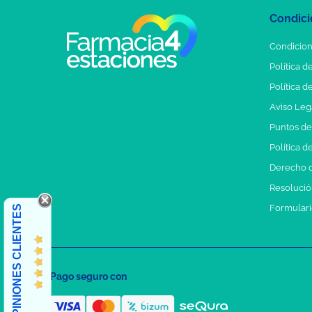
Condici
Condicion
Política d
Política d
Aviso Leg
Puntos d
Política d
Derecho d
Resolución
Formulari
OPINIONES CLIENTES
Pago seguro con