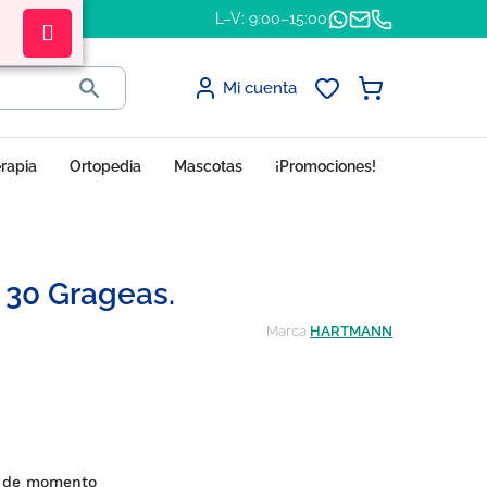
L–V: 9:00–15:00

Mi cuenta
erapia
Ortopedia
Mascotas
¡Promociones!
 30 Grageas.
Marca
HARTMANN
es de momento