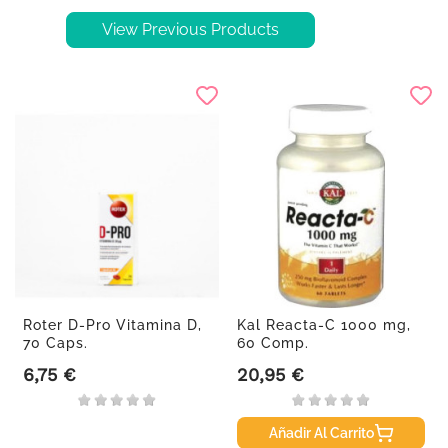
View Previous Products
Roter D-Pro Vitamina D,
Kal Reacta-C 1000 mg,
70 Caps.
60 Comp.
6,75 €
20,95 €
Precio
Precio
Añadir Al Carrito