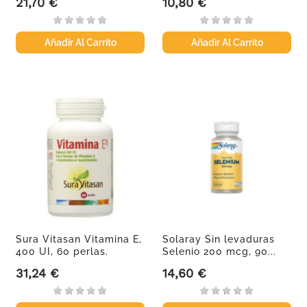
21,70 €
10,80 €
Precio
Precio
Añadir Al Carrito
Añadir Al Carrito
Sura Vitasan Vitamina E,
Solaray Sin levaduras
400 UI, 60 perlas.
Selenio 200 mcg, 90...
31,24 €
14,60 €
Precio
Precio