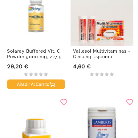
Solaray Buffered Vit. C
Vallesol Multivitaminas +
Powder 5000 mg, 227 g
Ginseng, 24comp.
29,20 €
4,60 €
Precio
Precio
Añadir Al Carrito