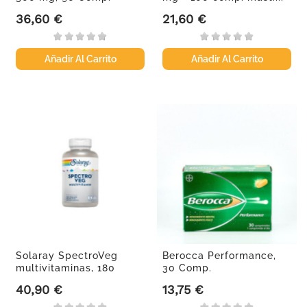
36,60 €
21,60 €
Precio
Precio
Añadir Al Carrito
Añadir Al Carrito
Solaray SpectroVeg
Berocca Performance,
multivitaminas, 180
30 Comp.
cápsulas
40,90 €
13,75 €
Precio
Precio