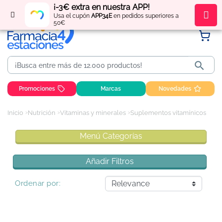
¡-3€ extra en nuestra APP!
Regístrate
y obtén
puntos
por tus compras
Usa el cupón
APP34E
en pedidos superiores a
50€

Promociones
Marcas
Novedades
Inicio
Nutrición
Vitaminas y minerales
Suplementos vitamínicos
Menú Categorías
Añadir Filtros
Ordenar por: