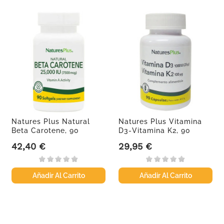
Natures Plus Natural
Natures Plus Vitamina
Beta Carotene, 90
D3-Vitamina K2, 90
perlas.
cápsulas.
42,40 €
29,95 €
Precio
Precio
Añadir Al Carrito
Añadir Al Carrito