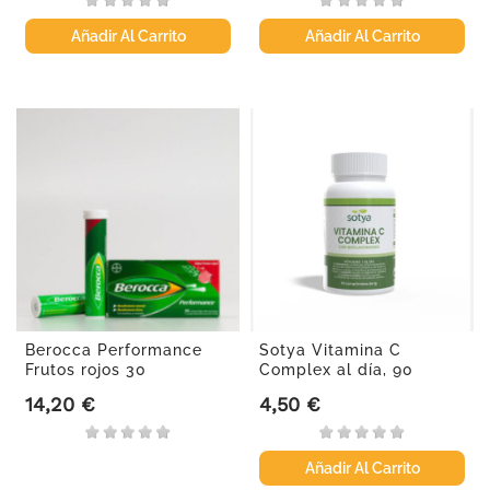
Añadir Al Carrito
Añadir Al Carrito
Berocca Performance
Sotya Vitamina C
Frutos rojos 30
Complex al día, 90
Comprimidos...
comprimidos.
14,20 €
4,50 €
Precio
Precio
Añadir Al Carrito