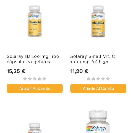
Solaray B2 100 mg, 100
Solaray Small Vit. C
cápsulas vegetales
1000 mg A/R, 30
comprimidos
15,25 €
11,20 €
Precio
Precio
Añadir Al Carrito
Añadir Al Carrito