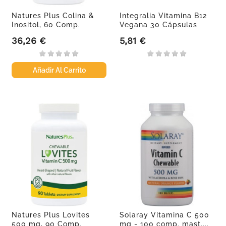
Natures Plus Colina &
Integralia Vitamina B12
Inositol, 60 Comp.
Vegana 30 Cápsulas
36,26 €
5,81 €
Precio
Precio
Añadir Al Carrito
Natures Plus Lovites
Solaray Vitamina C 500
500 mg, 90 Comp.
mg - 100 comp. mast....