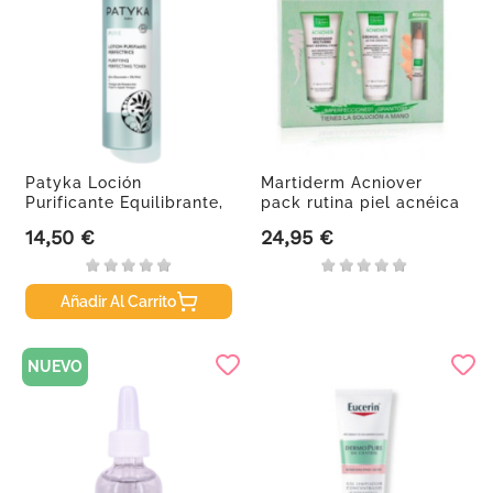
Patyka Loción
Martiderm Acniover
Purificante Equilibrante,
pack rutina piel acnéica
200 ml
14,50 €
24,95 €
Precio
Precio
Añadir Al Carrito
NUEVO