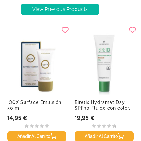
View Previous Products
IOOX Surface Emulsión
Biretix Hydramat Day
50 ml.
SPF30 Fluido con color,
50 ml
14,95 €
19,95 €
Precio
Precio
Añadir Al Carrito
Añadir Al Carrito