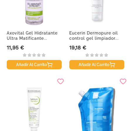
Axovital Gel Hidratante
Eucerin Dermopure oil
Ultra Matificante...
control gel limpiador...
11,95 €
19,18 €
Precio
Precio
Añadir Al Carrito
Añadir Al Carrito