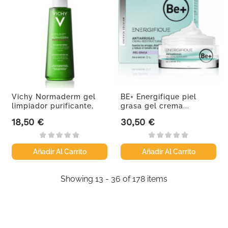
Vichy Normaderm gel
BE+ Energifique piel
limpiador purificante,
grasa gel crema...
400 ml
18,50 €
30,50 €
Precio
Precio
Añadir Al Carrito
Añadir Al Carrito
Showing 13 - 36 of 178 items