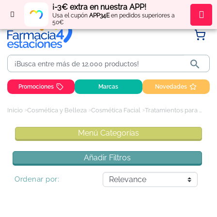
¡-3€ extra en nuestra APP!
Regístrate
y obtén
puntos
por tus compras
Usa el cupón
APP34E
en pedidos superiores a
50€

Promociones
Marcas
Novedades
Inicio
Cosmética y Belleza
Cosmética Facial
Tratamientos para el acné y los granos
Menú Categorías
Añadir Filtros
Ordenar por: