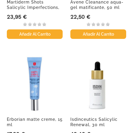
Martiderm Shots
Avene Cleanance aqua-
Salicylic Imperfections,
gel matificante, 50 ml
20 ml
23,95 €
22,50 €
Precio
Precio
Añadir Al Carrito
Añadir Al Carrito
Erborian matte creme, 15
Isdinceutics Salicylic
ml
Renewal, 30 ml