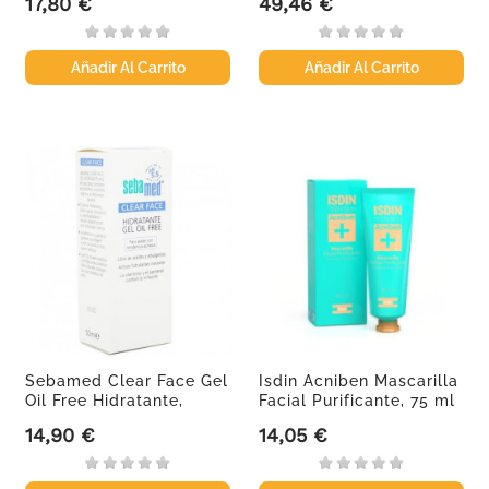
17,80 €
49,46 €
Precio
Precio
Añadir Al Carrito
Añadir Al Carrito
Sebamed Clear Face Gel
Isdin Acniben Mascarilla
Oil Free Hidratante,
Facial Purificante, 75 ml
50ml.
14,90 €
14,05 €
Precio
Precio