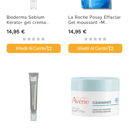
Bioderma Sebium
La Roche Posay Effaclar
Kerato+ gel crema...
Gel moussant +M...
14,95 €
14,95 €
Precio
Precio
Añadir Al Carrito
Añadir Al Carrito