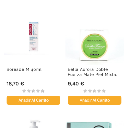
Boreade M 40ml
Bella Aurora Doble
Fuerza Mate Piel Mixta,
30ml.
18,70 €
9,40 €
Precio
Precio
Añadir Al Carrito
Añadir Al Carrito