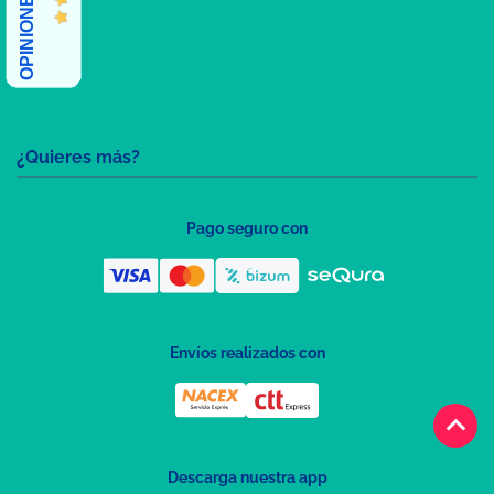
¿Quieres más?
Pago seguro con
Envíos realizados con
keyboard_arrow_up
Descarga nuestra app